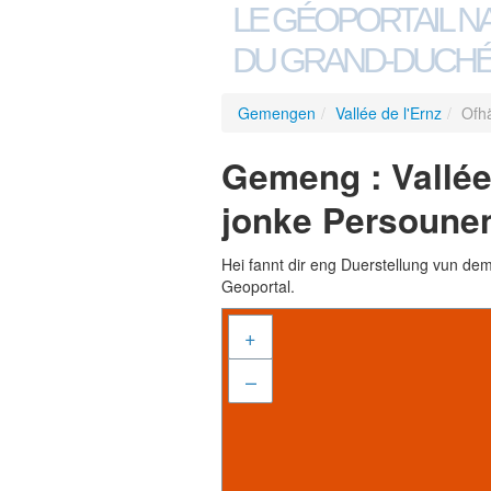
LE GÉOPORTAIL N
DU GRAND-DUCHÉ
Gemengen
/
Vallée de l'Ernz
/
Ofh
Gemeng : Vallée
jonke Persoune
Hei fannt dir eng Duerstellung vun de
Geoportal.
+
–