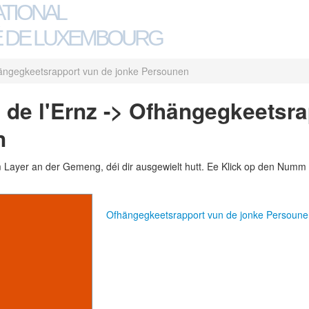
ATIONAL
 DE LUXEMBOURG
ängegkeetsrapport vun de jonke Persounen
 de l'Ernz -> Ofhängegkeetsra
n
m Layer an der Gemeng, déi dir ausgewielt hutt. Ee Klick op den Numm 
Ofhängegkeetsrapport vun de jonke Persou