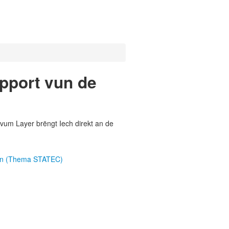
pport vun de
vum Layer brëngt Iech direkt an de
nen (Thema STATEC)