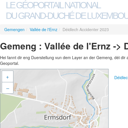
LE GÉOPORTAIL NATIONAL
DU GRAND-DUCHÉ DE LUXEMBO
Gemengen
/
Vallée de l'Ernz
/
Déidlech Accidenter 2023
Gemeng : Vallée de l'Ernz ->
Hei fannt dir eng Duerstellung vun dem Layer an der Gemeng, déi dir 
Geoportal.
+
Déidle
–