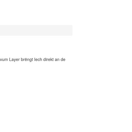
vum Layer brëngt Iech direkt an de