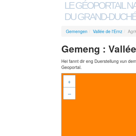
LE GÉOPORTAIL N
DU GRAND-DUCHÉ
Gemengen
/
Vallée de l'Ernz
/
Agr
Gemeng : Vallée 
Hei fannt dir eng Duerstellung vun de
Geoportal.
+
–