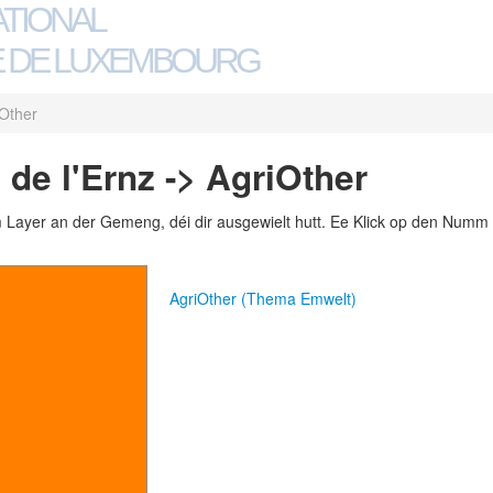
ATIONAL
 DE LUXEMBOURG
iOther
de l'Ernz -> AgriOther
m Layer an der Gemeng, déi dir ausgewielt hutt. Ee Klick op den Numm 
AgriOther (Thema Emwelt)