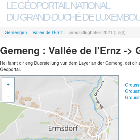
LE GÉOPORTAIL NATIONAL
DU GRAND-DUCHÉ DE LUXEMBO
Gemengen
/
Vallée de l'Ernz
/
Groussflughafen 2021 (Lngt)
Gemeng : Vallée de l'Ernz -> 
Hei fannt dir eng Duerstellung vun dem Layer an der Gemeng, déi dir 
Geoportal.
+
Grouss
Grouss
–
Grouss