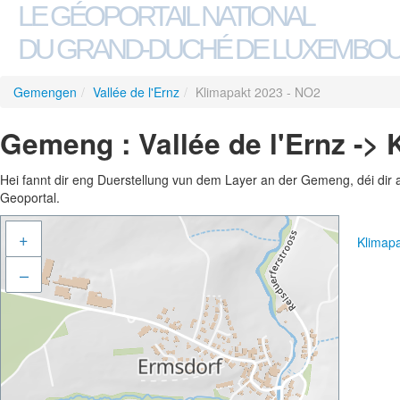
LE GÉOPORTAIL NATIONAL
DU GRAND-DUCHÉ DE LUXEMBO
Gemengen
/
Vallée de l'Ernz
/
Klimapakt 2023 - NO2
Gemeng : Vallée de l'Ernz ->
Hei fannt dir eng Duerstellung vun dem Layer an der Gemeng, déi dir 
Geoportal.
+
Klimap
–