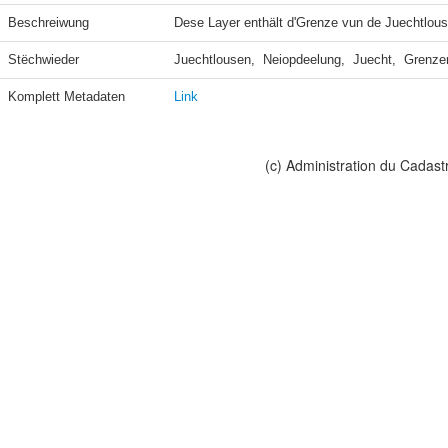
Beschreiwung
Dese Layer enthält d'Grenze vun de Juechtlouse
Stëchwieder
Juechtlousen,  Neiopdeelung,  Juecht,  Grenzen
Komplett Metadaten
Link
(c) Administration du Cadast