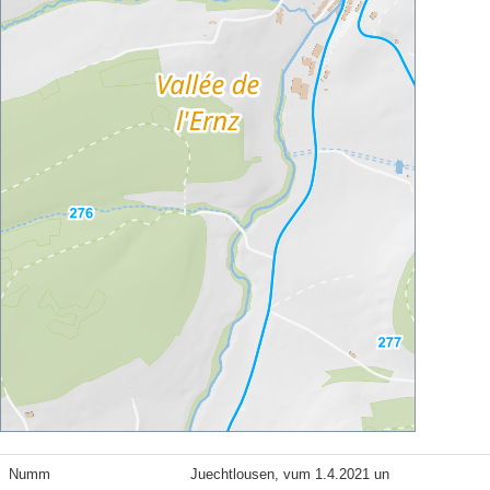
Numm
Juechtlousen, vum 1.4.2021 un