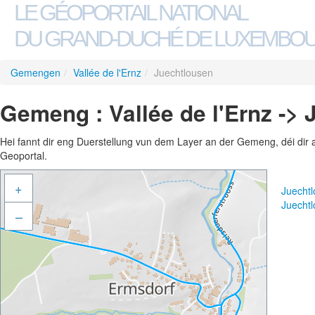
LE GÉOPORTAIL NATIONAL
DU GRAND-DUCHÉ DE LUXEMBO
Gemengen
/
Vallée de l'Ernz
/
Juechtlousen
Gemeng : Vallée de l'Ernz ->
Hei fannt dir eng Duerstellung vun dem Layer an der Gemeng, déi dir 
Geoportal.
+
Juecht
Juecht
–