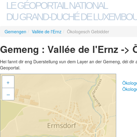
LE GÉOPORTAIL NATIONAL
DU GRAND-DUCHÉ DE LUXEMBO
Gemengen
/
Vallée de l'Ernz
/
Ökologesch Gebidder
Gemeng : Vallée de l'Ernz ->
Hei fannt dir eng Duerstellung vun dem Layer an der Gemeng, déi dir 
Geoportal.
+
Ökolog
Ökolog
–