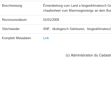
Beschreiwung
Ënnerdeelung vum Land a biogeoklimatesch Geb
chaafenheet vum Mammegestengs an dem Bue
Revisiounsdatum
01/01/2009
Stëchwieder
ANF,  ökologesch Sekteuren,  biogeoklimatesc
Komplett Metadaten
Link
(c) Administration du Cadast