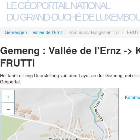
LE GÉOPORTAIL NATIONAL
DU GRAND-DUCHÉ DE LUXEMBO
Gemengen
/
Vallée de l'Ernz
/
Kommunal Bongerten TUTTI FRUT
Gemeng : Vallée de l'Ernz -
FRUTTI
Hei fannt dir eng Duerstellung vun dem Layer an der Gemeng, déi dir 
Geoportal.
+
Kommun
–