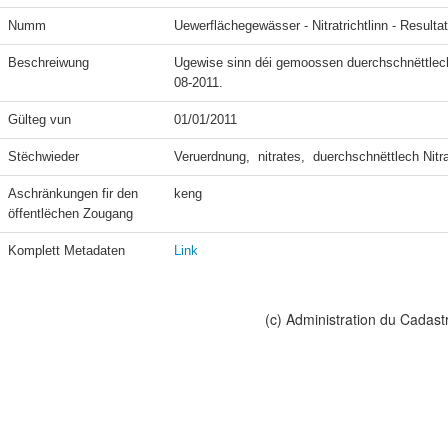
Numm
Uewerflächegewässer - Nitratrichtlinn - Resultat
Beschreiwung
Ugewise sinn déi gemoossen duerchschnëttlech
08-2011.
Gülteg vun
01/01/2011
Stëchwieder
Veruerdnung,  nitrates,  duerchschnëttlech Nitr
Aschränkungen fir den 
keng
öffentlëchen Zougang
Komplett Metadaten
Link
(c) Administration du Cadast