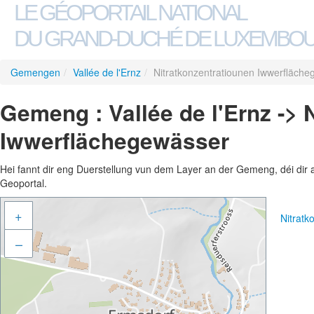
LE GÉOPORTAIL NATIONAL
DU GRAND-DUCHÉ DE LUXEMBO
Gemengen
/
Vallée de l'Ernz
/
Nitratkonzentratiounen Iwwerfläch
Gemeng : Vallée de l'Ernz -> 
Iwwerflächegewässer
Hei fannt dir eng Duerstellung vun dem Layer an der Gemeng, déi dir 
Geoportal.
+
Nitrat
–