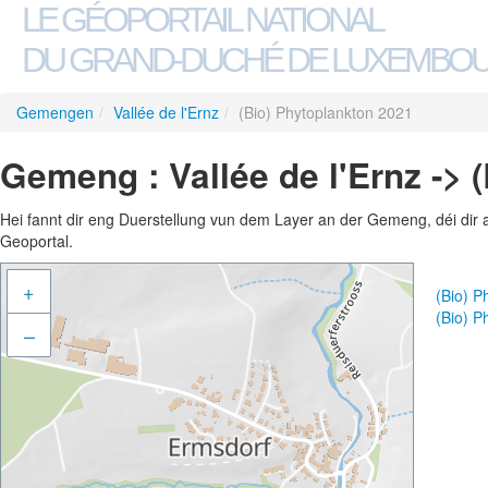
LE GÉOPORTAIL NATIONAL
DU GRAND-DUCHÉ DE LUXEMBO
Gemengen
/
Vallée de l'Ernz
/
(Bio) Phytoplankton 2021
Gemeng : Vallée de l'Ernz -> 
Hei fannt dir eng Duerstellung vun dem Layer an der Gemeng, déi dir 
Geoportal.
+
(Bio) 
(Bio) 
–