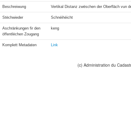
Beschreiwung
Vertikal Distanz zwëschen der Oberfläch vun
Stëchwieder
Schnéihéicht
Aschränkungen fir den 
keng
öffentlëchen Zougang
Komplett Metadaten
Link
(c) Administration du Cadast