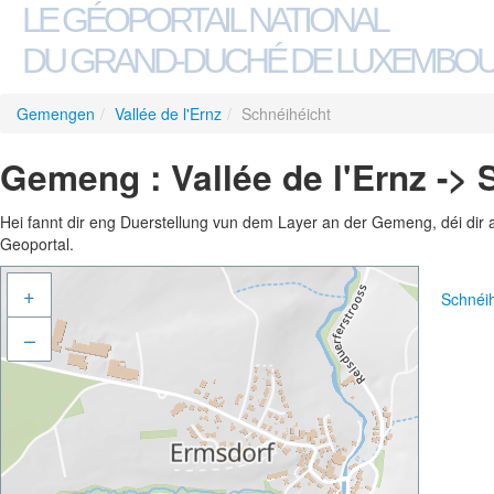
LE GÉOPORTAIL NATIONAL
DU GRAND-DUCHÉ DE LUXEMBO
Gemengen
/
Vallée de l'Ernz
/
Schnéihéicht
Gemeng : Vallée de l'Ernz -> 
Hei fannt dir eng Duerstellung vun dem Layer an der Gemeng, déi dir 
Geoportal.
+
Schnéi
–