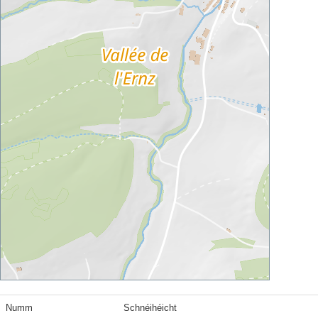
Numm
Schnéihéicht