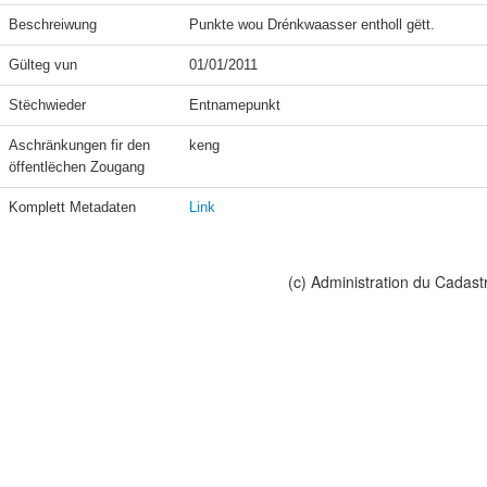
Beschreiwung
Punkte wou Drénkwaasser entholl gëtt.
Gülteg vun
01/01/2011
Stëchwieder
Entnamepunkt
Aschränkungen fir den 
keng
öffentlëchen Zougang
Komplett Metadaten
Link
(c) Administration du Cadast