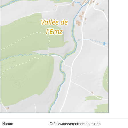
Numm
Drénkwaasserentnamepunkten