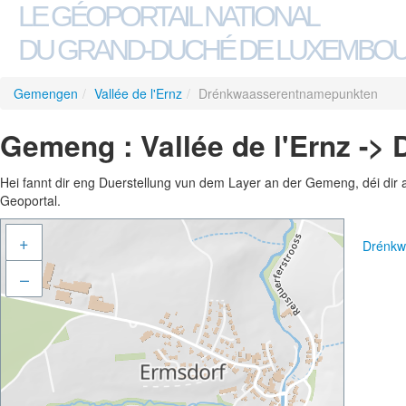
LE GÉOPORTAIL NATIONAL
DU GRAND-DUCHÉ DE LUXEMBO
Gemengen
/
Vallée de l'Ernz
/
Drénkwaasserentnamepunkten
Gemeng : Vallée de l'Ernz -
Hei fannt dir eng Duerstellung vun dem Layer an der Gemeng, déi dir 
Geoportal.
+
Drénkw
–