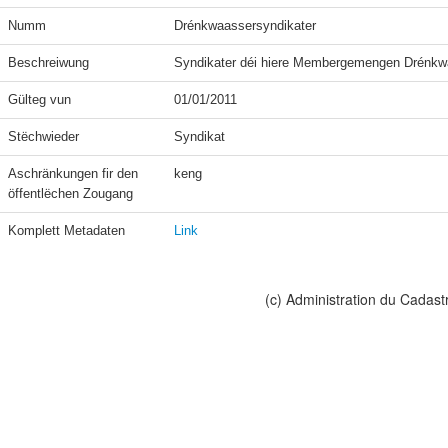
Numm
Drénkwaassersyndikater
Beschreiwung
Syndikater déi hiere Membergemengen Drénkwa
Gülteg vun
01/01/2011
Stëchwieder
Syndikat
Aschränkungen fir den 
keng
öffentlëchen Zougang
Komplett Metadaten
Link
(c) Administration du Cadast