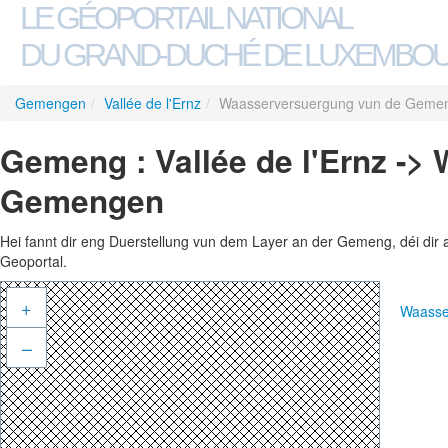
LE GÉOPORTAIL NATIONAL
DU GRAND-DUCHÉ DE LUXEMBO
Gemengen
/
Vallée de l'Ernz
/
Waasserversuergung vun de Geme
Gemeng : Vallée de l'Ernz -
Gemengen
Hei fannt dir eng Duerstellung vun dem Layer an der Gemeng, déi dir 
Geoportal.
+
Waasse
–