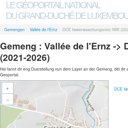
LE GÉOPORTAIL NATIONAL
DU GRAND-DUCHÉ DE LUXEMBO
Gemengen
/
Vallée de l'Ernz
/
DCE Iwwerwaachungsnetz IWK (20
Gemeng : Vallée de l'Ernz -
(2021-2026)
Hei fannt dir eng Duerstellung vun dem Layer an der Gemeng, déi dir 
Geoportal.
+
DCE Iw
–