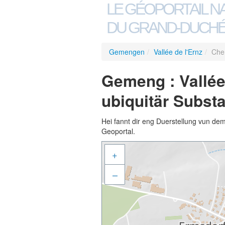
LE GÉOPORTAIL N
DU GRAND-DUCHÉ
Gemengen
/
Vallée de l'Ernz
/
Che
Gemeng : Vallée
ubiquitär Subst
Hei fannt dir eng Duerstellung vun de
Geoportal.
+
–