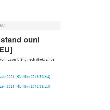
/EU]
ustand ouni
/EU]
vum Layer brëngt Iech direkt an de
en 2021 [Richtlinn 2013/39/EU]
en 2021 [Richtlinn 2013/39/EU]