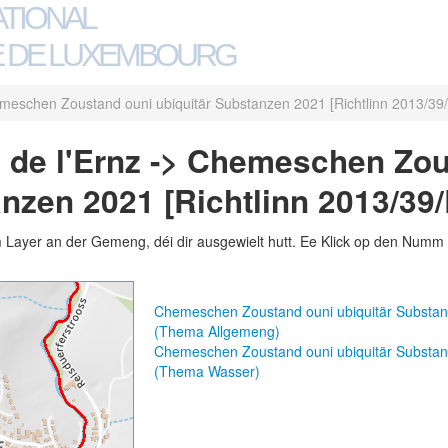
ATIONAL
 DE LUXEMBOURG
meschen Zoustand ouni ubiquitär Substanzen 2021 [Richtlinn 2013/39
 de l'Ernz -> Chemeschen Zo
anzen 2021 [Richtlinn 2013/39
m Layer an der Gemeng, déi dir ausgewielt hutt. Ee Klick op den Numm 
Chemeschen Zoustand ouni ubiquitär Substanz
(Thema Allgemeng)
Chemeschen Zoustand ouni ubiquitär Substanz
(Thema Wasser)