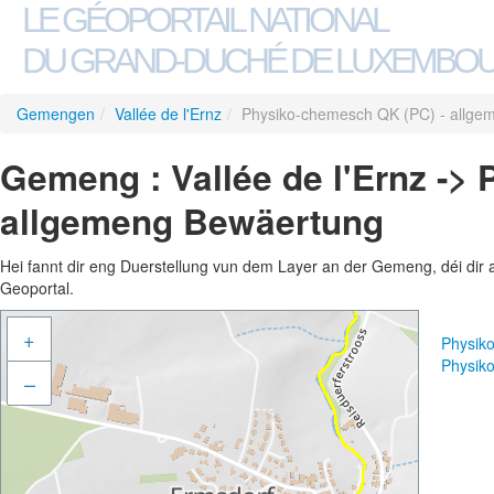
LE GÉOPORTAIL NATIONAL
DU GRAND-DUCHÉ DE LUXEMBO
Gemengen
/
Vallée de l'Ernz
/
Physiko-chemesch QK (PC) - allge
Gemeng : Vallée de l'Ernz ->
allgemeng Bewäertung
Hei fannt dir eng Duerstellung vun dem Layer an der Gemeng, déi dir 
Geoportal.
+
Physik
Physik
–