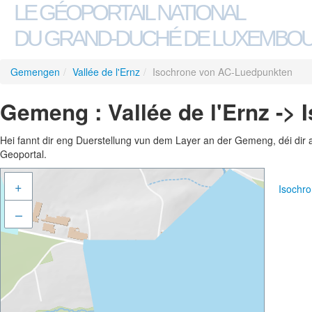
LE GÉOPORTAIL NATIONAL
DU GRAND-DUCHÉ DE LUXEMBO
Gemengen
/
Vallée de l'Ernz
/
Isochrone von AC-Luedpunkten
Gemeng : Vallée de l'Ernz ->
Hei fannt dir eng Duerstellung vun dem Layer an der Gemeng, déi dir 
Geoportal.
+
Isochr
–