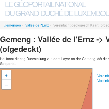
LE GÉOPORTAIL NATIONAL
DU GRAND-DUCHÉ DE LUXEMBO
Gemengen
/
Vallée de l'Ernz
/
Vereinfacht geologesch Kaart (ofge
Gemeng : Vallée de l'Ernz -> 
(ofgedeckt)
Hei fannt dir eng Duerstellung vun dem Layer an der Gemeng, déi dir 
Geoportal.
+
Vereinf
Vereinf
–