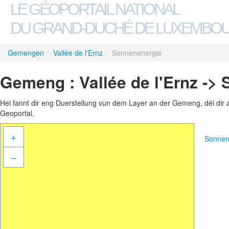
LE GÉOPORTAIL NATIONAL
DU GRAND-DUCHÉ DE LUXEMBO
Gemengen
/
Vallée de l'Ernz
/
Sonnenenergie
Gemeng : Vallée de l'Ernz ->
Hei fannt dir eng Duerstellung vun dem Layer an der Gemeng, déi dir 
Geoportal.
+
Sonnen
–