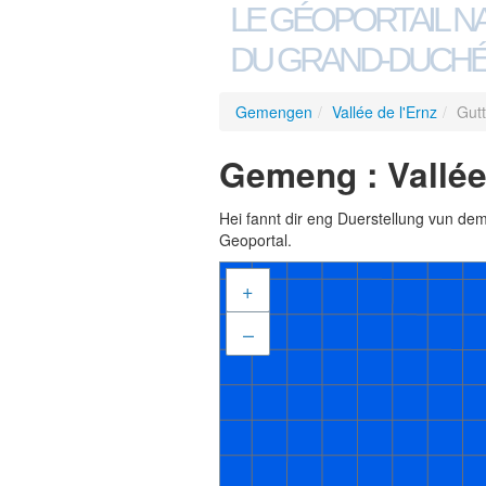
LE GÉOPORTAIL N
DU GRAND-DUCHÉ
Gemengen
/
Vallée de l'Ernz
/
Gutt
Gemeng : Vallée 
Hei fannt dir eng Duerstellung vun de
Geoportal.
+
–