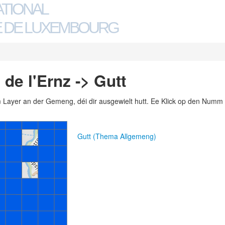
ATIONAL
 DE LUXEMBOURG
de l'Ernz -> Gutt
m Layer an der Gemeng, déi dir ausgewielt hutt. Ee Klick op den Numm 
Gutt (Thema Allgemeng)