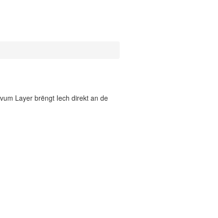
vum Layer brëngt Iech direkt an de