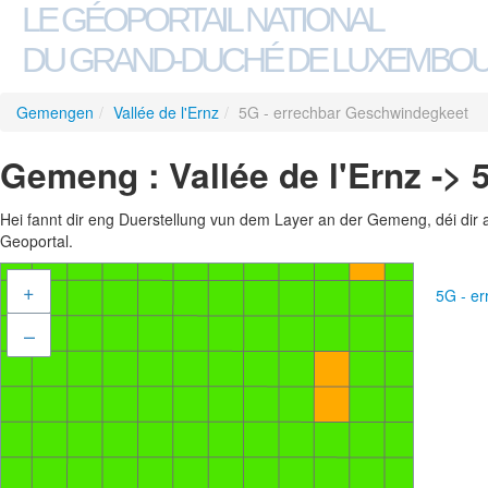
LE GÉOPORTAIL NATIONAL
DU GRAND-DUCHÉ DE LUXEMBO
Gemengen
/
Vallée de l'Ernz
/
5G - errechbar Geschwindegkeet
Gemeng : Vallée de l'Ernz ->
Hei fannt dir eng Duerstellung vun dem Layer an der Gemeng, déi dir 
Geoportal.
+
5G - e
–