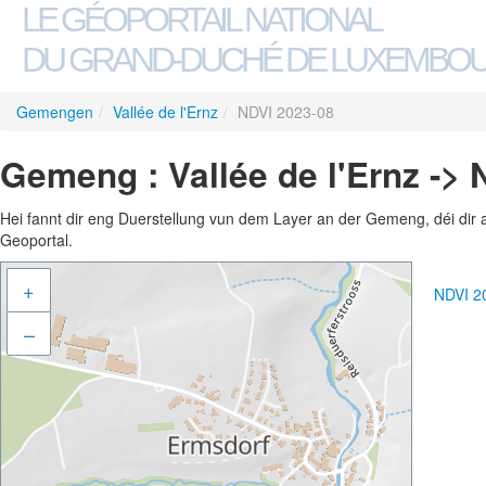
LE GÉOPORTAIL NATIONAL
DU GRAND-DUCHÉ DE LUXEMBO
Gemengen
/
Vallée de l'Ernz
/
NDVI 2023-08
Gemeng : Vallée de l'Ernz ->
Hei fannt dir eng Duerstellung vun dem Layer an der Gemeng, déi dir 
Geoportal.
+
NDVI 2
–