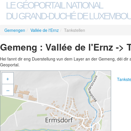
LE GÉOPORTAIL NATIONAL
DU GRAND-DUCHÉ DE LUXEMBO
Gemengen
/
Vallée de l'Ernz
/
Tankstellen
Gemeng : Vallée de l'Ernz -> 
Hei fannt dir eng Duerstellung vun dem Layer an der Gemeng, déi dir 
Geoportal.
+
Tankst
–