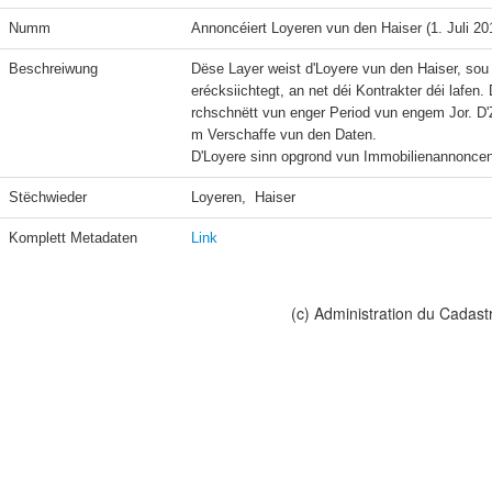
Numm
Annoncéiert Loyeren vun den Haiser (1. Juli 20
Beschreiwung
Dëse Layer weist d'Loyere vun den Haiser, sou
erécksiichtegt, an net déi Kontrakter déi lafe
rchschnëtt vun enger Period vun engem Jor. D'
m Verschaffe vun den Daten.

D'Loyere sinn opgrond vun Immobilienannoncen a
Stëchwieder
Loyeren,  Haiser
Komplett Metadaten
Link
(c) Administration du Cadast