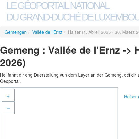
LE GÉOPORTAIL NATIONAL
DU GRAND-DUCHÉ DE LUXEMBO
Gemengen
/
Vallée de l'Ernz
/
Haiser (1. Abrëll 2025 - 30. Mäerz 
Gemeng : Vallée de l'Ernz -> H
2026)
Hei fannt dir eng Duerstellung vun dem Layer an der Gemeng, déi dir 
Geoportal.
+
Haiser 
–