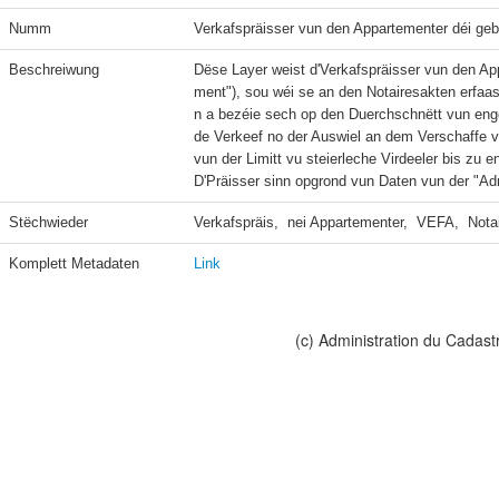
Numm
Verkafspräisser vun den Appartementer déi geba
Beschreiwung
Dëse Layer weist d'Verkafspräisser vun den Ap
ment"), sou wéi se an den Notairesakten erfaas
n a bezéie sech op den Duerchschnëtt vun enge
de Verkeef no der Auswiel an dem Verschaffe v
vun der Limitt vu steierleche Virdeeler bis z
D'Präisser sinn opgrond vun Daten vun der "Adm
Stëchwieder
Verkafspräis,  nei Appartementer,  VEFA,  Nota
Komplett Metadaten
Link
(c) Administration du Cadast