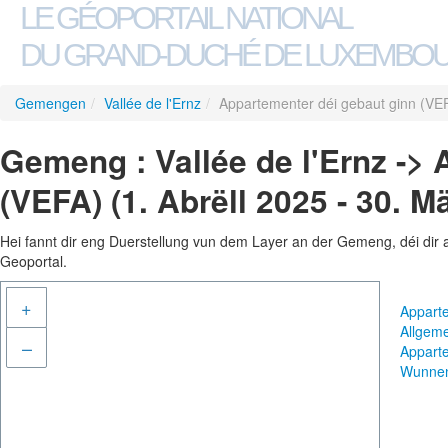
LE GÉOPORTAIL NATIONAL
DU GRAND-DUCHÉ DE LUXEMBO
Gemengen
/
Vallée de l'Ernz
/
Appartementer déi gebaut ginn (VEF
Gemeng : Vallée de l'Ernz ->
(VEFA) (1. Abrëll 2025 - 30. M
Hei fannt dir eng Duerstellung vun dem Layer an der Gemeng, déi dir 
Geoportal.
+
Apparte
Allgem
–
Apparte
Wunne