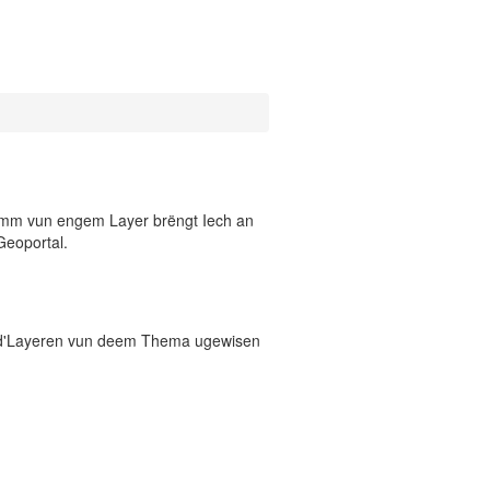
 Numm vun engem Layer brëngt Iech an
Geoportal.
 d'Layeren vun deem Thema ugewisen