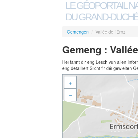
LE GÉOPORTAIL N
DU GRAND-DUCHÉ
Gemengen
/
Vallée de l'Ernz
Gemeng : Vallée
Hei fannt dir eng Lësch vun allen Inf
eng detailliert Siicht fir déi gewielte
+
–