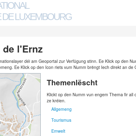
ATIONAL
 DE LUXEMBOURG
 de l'Ernz
ormationslayer déi am Geoportal zur Verfügung stinn. Ee Klick op den
n Gemeng. Ee Klick op den Icon riets vum Numm brëngt Iech direkt an de 
Themenlëscht
Klickt op den Numm vun engem Thema fir all
ze kréien.
Allgemeng
Tourismus
Adressen
Emwelt
Gemengen