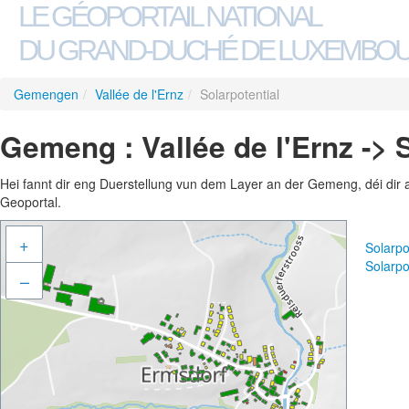
LE GÉOPORTAIL NATIONAL
DU GRAND-DUCHÉ DE LUXEMBO
Gemengen
/
Vallée de l'Ernz
/
Solarpotential
Gemeng : Vallée de l'Ernz -> 
Hei fannt dir eng Duerstellung vun dem Layer an der Gemeng, déi dir 
Geoportal.
+
Solarpo
Solarpo
–