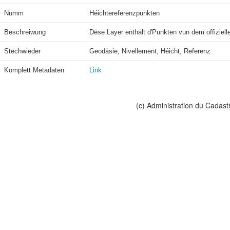
Numm
Héichtereferenzpunkten
Beschreiwung
Dëse Layer enthält d'Punkten vun dem offiziel
Stëchwieder
Geodäsie, Nivellement, Héicht, Referenz
Komplett Metadaten
Link
(c) Administration du Cadast