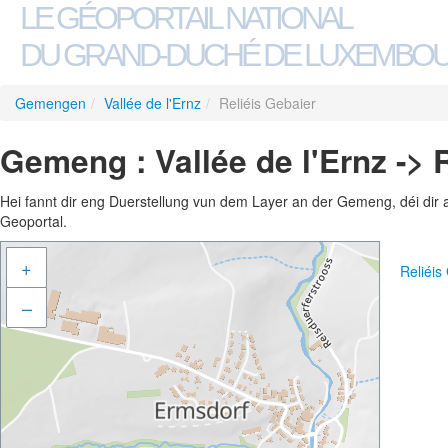
LE GÉOPORTAIL NATIONAL
DU GRAND-DUCHÉ DE LUXEMBO
Gemengen
/
Vallée de l'Ernz
/
Reliéis Gebaier
Gemeng : Vallée de l'Ernz -> 
Hei fannt dir eng Duerstellung vun dem Layer an der Gemeng, déi dir 
Geoportal.
+
Reliéis
–