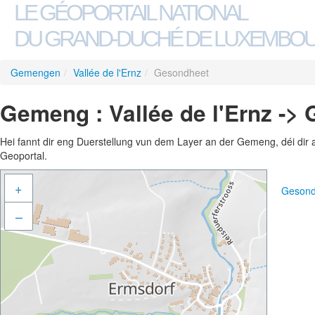
LE GÉOPORTAIL NATIONAL
DU GRAND-DUCHÉ DE LUXEMBO
Gemengen
/
Vallée de l'Ernz
/
Gesondheet
Gemeng : Vallée de l'Ernz ->
Hei fannt dir eng Duerstellung vun dem Layer an der Gemeng, déi dir 
Geoportal.
+
Gesond
–