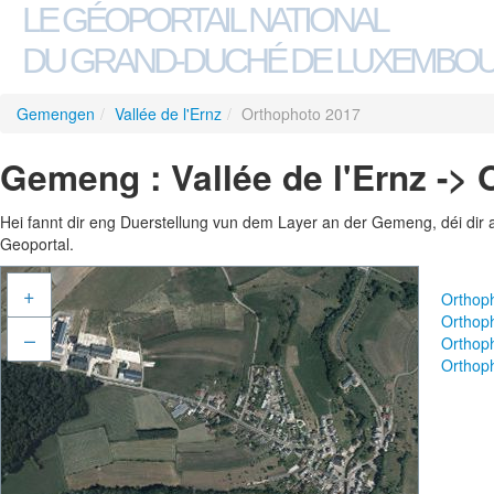
LE GÉOPORTAIL NATIONAL
DU GRAND-DUCHÉ DE LUXEMBO
Gemengen
/
Vallée de l'Ernz
/
Orthophoto 2017
Gemeng : Vallée de l'Ernz ->
Hei fannt dir eng Duerstellung vun dem Layer an der Gemeng, déi dir 
Geoportal.
+
Orthop
Orthop
–
Orthop
Orthop