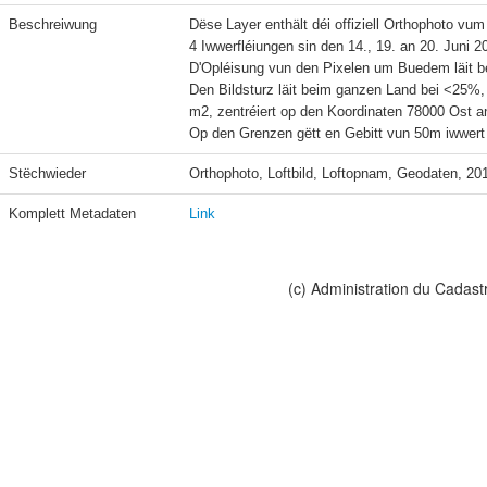
Beschreiwung
Dëse Layer enthält déi offiziell Orthophoto vum 
4 Iwwerfléiungen sin den 14., 19. an 20. Juni 
D'Opléisung vun den Pixelen um Buedem läit b
Den Bildsturz läit beim ganzen Land bei <25%
m2, zentréiert op den Koordinaten 78000 Ost an
Stëchwieder
Orthophoto, Loftbild, Loftopnam, Geodaten, 20
Komplett Metadaten
Link
(c) Administration du Cadast