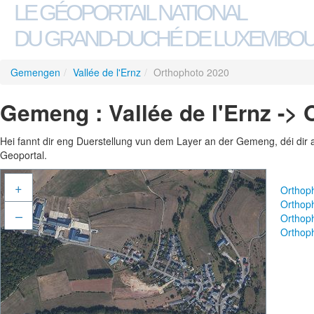
LE GÉOPORTAIL NATIONAL
DU GRAND-DUCHÉ DE LUXEMBO
Gemengen
/
Vallée de l'Ernz
/
Orthophoto 2020
Gemeng : Vallée de l'Ernz ->
Hei fannt dir eng Duerstellung vun dem Layer an der Gemeng, déi dir 
Geoportal.
+
Orthop
Orthop
–
Orthop
Orthop