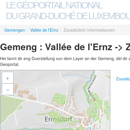
LE GÉOPORTAIL NATIONAL
DU GRAND-DUCHÉ DE LUXEMBO
Gemengen
/
Vallée de l'Ernz
/
Zousätzlech Informatiounen
Gemeng : Vallée de l'Ernz ->
Hei fannt dir eng Duerstellung vun dem Layer an der Gemeng, déi dir 
Geoportal.
+
Zousät
–