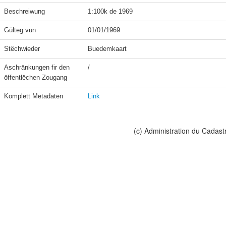
Beschreiwung
1:100k de 1969
Gülteg vun
01/01/1969
Stëchwieder
Buedemkaart
Aschränkungen fir den 
/
öffentlëchen Zougang
Komplett Metadaten
Link
(c) Administration du Cadast