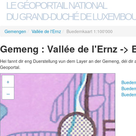
LE GÉOPORTAIL NATIONAL
DU GRAND-DUCHÉ DE LUXEMBO
Gemengen
/
Vallée de l'Ernz
/
Buedemkaart 1:100'000
Gemeng : Vallée de l'Ernz ->
Hei fannt dir eng Duerstellung vun dem Layer an der Gemeng, déi dir 
Geoportal.
+
Buedem
Buedem
–
Buedem