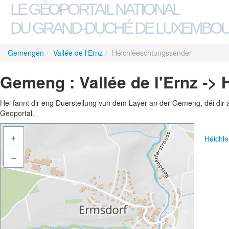
LE GÉOPORTAIL NATIONAL
DU GRAND-DUCHÉ DE LUXEMBO
Gemengen
/
Vallée de l'Ernz
/
Héichleeschtungssender
Gemeng : Vallée de l'Ernz ->
Hei fannt dir eng Duerstellung vun dem Layer an der Gemeng, déi dir 
Geoportal.
+
Héichl
–