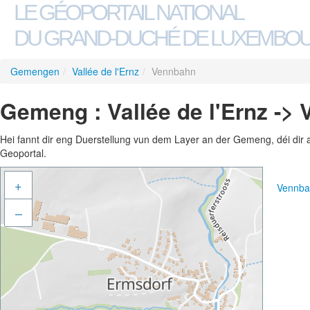
LE GÉOPORTAIL NATIONAL
DU GRAND-DUCHÉ DE LUXEMBO
Gemengen
/
Vallée de l'Ernz
/
Vennbahn
Gemeng : Vallée de l'Ernz ->
Hei fannt dir eng Duerstellung vun dem Layer an der Gemeng, déi dir 
Geoportal.
+
Vennba
–