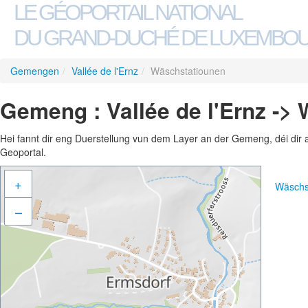
LE GÉOPORTAIL NATIONAL
DU GRAND-DUCHÉ DE LUXEMBO
Gemengen
/
Vallée de l'Ernz
/
Wäschstatiounen
Gemeng : Vallée de l'Ernz ->
Hei fannt dir eng Duerstellung vun dem Layer an der Gemeng, déi dir 
Geoportal.
+
Wäschs
–