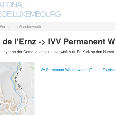
ATIONAL
 DE LUXEMBOURG
 Permanent Wanderweeër
 de l'Ernz -> IVV Permanent
m Layer an der Gemeng, déi dir ausgewielt hutt. Ee Klick op den Numm 
IVV Permanent Wanderweeër (Thema Touris