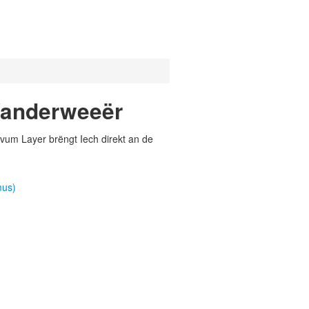
 Wanderweeër
vum Layer brëngt Iech direkt an de
mus)