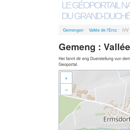
LE GÉOPORTAIL N
DU GRAND-DUCHÉ
Gemengen
/
Vallée de l'Ernz
/
IVV
Gemeng : Vallée
Hei fannt dir eng Duerstellung vun de
Geoportal.
+
–