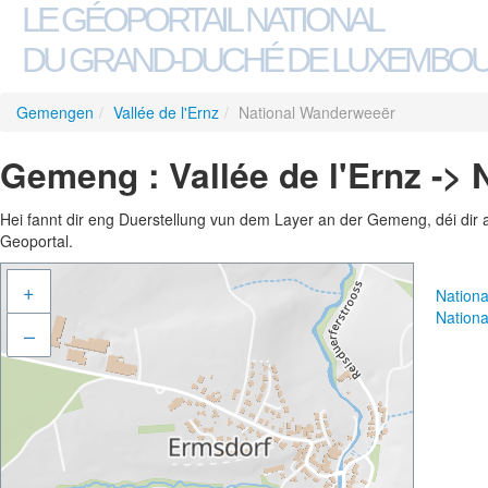
LE GÉOPORTAIL NATIONAL
DU GRAND-DUCHÉ DE LUXEMBO
Gemengen
/
Vallée de l'Ernz
/
National Wanderweeër
Gemeng : Vallée de l'Ernz ->
Hei fannt dir eng Duerstellung vun dem Layer an der Gemeng, déi dir 
Geoportal.
+
Nation
Nation
–