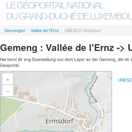
LE GÉOPORTAIL NATIONAL
DU GRAND-DUCHÉ DE LUXEMBO
Gemengen
/
Vallée de l'Ernz
/
UNESCO Vëlostour
Gemeng : Vallée de l'Ernz -
Hei fannt dir eng Duerstellung vun dem Layer an der Gemeng, déi dir 
Geoportal.
+
UNESCO
–