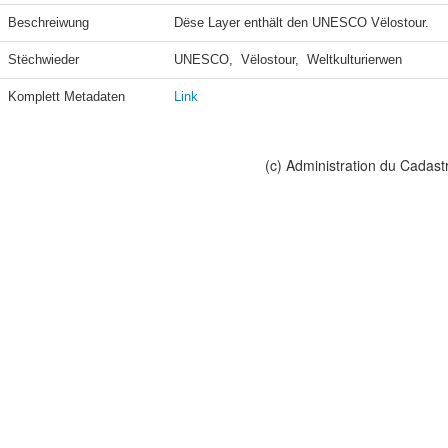
Beschreiwung
Dëse Layer enthält den UNESCO Vëlostour.
Stëchwieder
UNESCO,  Vëlostour,  Weltkulturierwen
Komplett Metadaten
Link
(c) Administration du Cadast