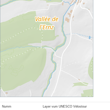
Numm
Layer vum UNESCO Vëlostour