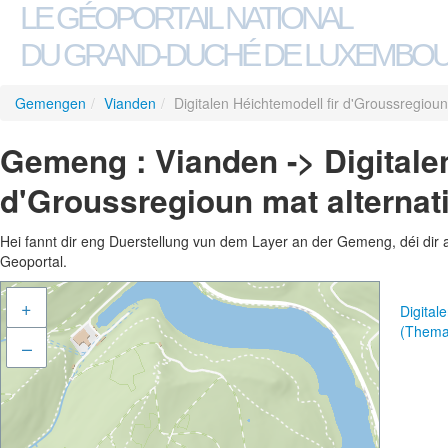
LE GÉOPORTAIL NATIONAL
DU GRAND-DUCHÉ DE LUXEMBO
Gemengen
/
Vianden
/
Digitalen Héichtemodell fir d'Groussregiou
Gemeng : Vianden -> Digitalen
d'Groussregioun mat alternat
Hei fannt dir eng Duerstellung vun dem Layer an der Gemeng, déi dir 
Geoportal.
+
Digital
(Thema
–