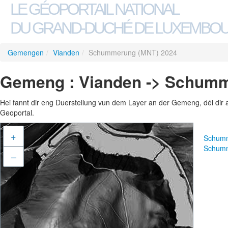
LE GÉOPORTAIL NATIONAL
DU GRAND-DUCHÉ DE LUXEMBO
Gemengen
/
Vianden
/
Schummerung (MNT) 2024
Gemeng : Vianden -> Schumm
Hei fannt dir eng Duerstellung vun dem Layer an der Gemeng, déi dir 
Geoportal.
+
Schumm
Schumm
–