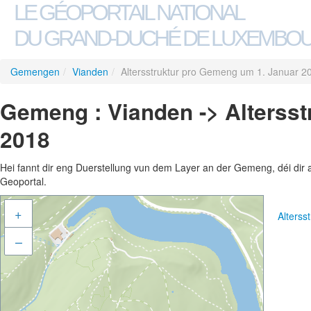
LE GÉOPORTAIL NATIONAL
DU GRAND-DUCHÉ DE LUXEMBO
Gemengen
/
Vianden
/
Altersstruktur pro Gemeng um 1. Januar 2
Gemeng : Vianden -> Alterss
2018
Hei fannt dir eng Duerstellung vun dem Layer an der Gemeng, déi dir 
Geoportal.
+
Alters
–