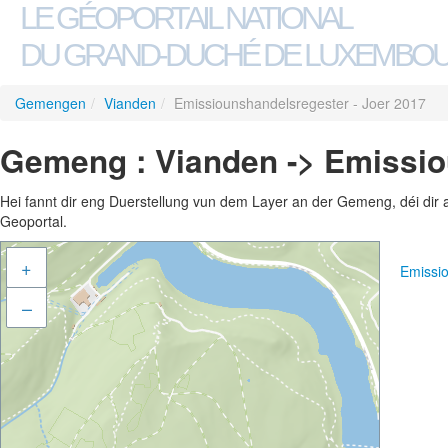
LE GÉOPORTAIL NATIONAL
DU GRAND-DUCHÉ DE LUXEMBO
Gemengen
/
Vianden
/
Emissiounshandelsregester - Joer 2017
Gemeng : Vianden -> Emissio
Hei fannt dir eng Duerstellung vun dem Layer an der Gemeng, déi dir 
Geoportal.
+
Emissi
–