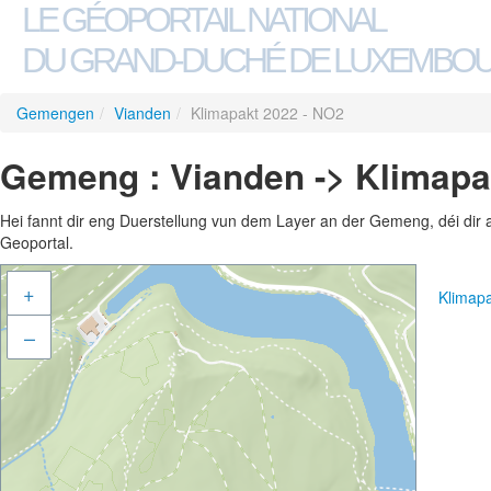
LE GÉOPORTAIL NATIONAL
DU GRAND-DUCHÉ DE LUXEMBO
Gemengen
/
Vianden
/
Klimapakt 2022 - NO2
Gemeng : Vianden -> Klimapa
Hei fannt dir eng Duerstellung vun dem Layer an der Gemeng, déi dir 
Geoportal.
+
Klimap
–