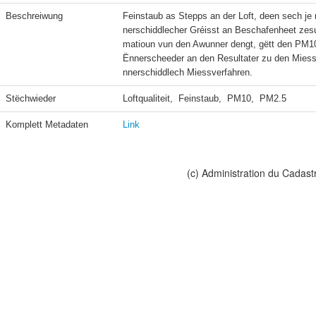
Beschreiwung
Feinstaub as Stepps an der Loft, deen sech 
nerschiddlecher Gréisst an Beschafenheet zes
matioun vun den Awunner dengt, gëtt den PM10
Ënnerscheeder an den Resultater zu den Mie
Stëchwieder
Loftqualiteit,  Feinstaub,  PM10,  PM2.5
Komplett Metadaten
Link
(c) Administration du Cadast