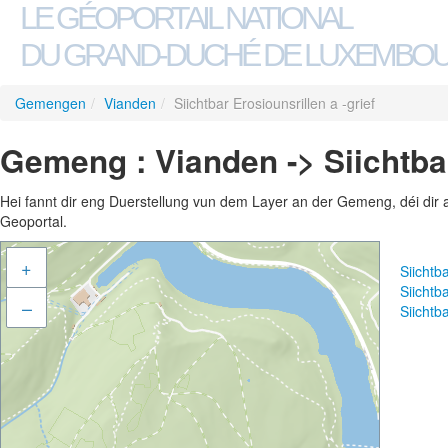
LE GÉOPORTAIL NATIONAL
DU GRAND-DUCHÉ DE LUXEMBO
Gemengen
/
Vianden
/
Siichtbar Erosiounsrillen a -grief
Gemeng : Vianden -> Siichtbar
Hei fannt dir eng Duerstellung vun dem Layer an der Gemeng, déi dir 
Geoportal.
+
Siichtb
Siichtb
–
Siichtb