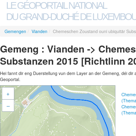
LE GÉOPORTAIL NATIONAL
DU GRAND-DUCHÉ DE LUXEMBO
Gemengen
/
Vianden
/
Chemeschen Zoustand ouni ubiquitär Subs
Gemeng : Vianden -> Chemesc
Substanzen 2015 [Richtlinn 2
Hei fannt dir eng Duerstellung vun dem Layer an der Gemeng, déi dir 
Geoportal.
+
Chemesc
(Thema
–
Chemesc
(Thema