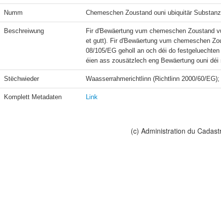
Numm
Chemeschen Zoustand ouni ubiquitär Substanz
Beschreiwung
Fir d'Bewäertung vum chemeschen Zoustand vu
et gutt). Fir d'Bewäertung vum chemeschen Zous
08/105/EG geholl an och déi do festgeluechten Ë
Stëchwieder
Komplett Metadaten
Link
(c) Administration du Cadast