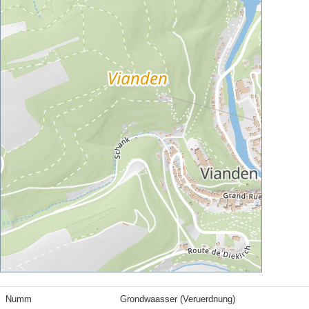
Numm
Grondwaasser (Veruerdnung)