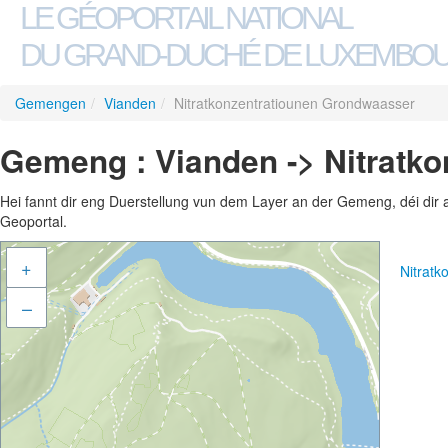
LE GÉOPORTAIL NATIONAL
DU GRAND-DUCHÉ DE LUXEMBO
Gemengen
/
Vianden
/
Nitratkonzentratiounen Grondwaasser
Gemeng : Vianden -> Nitratk
Hei fannt dir eng Duerstellung vun dem Layer an der Gemeng, déi dir 
Geoportal.
+
Nitrat
–