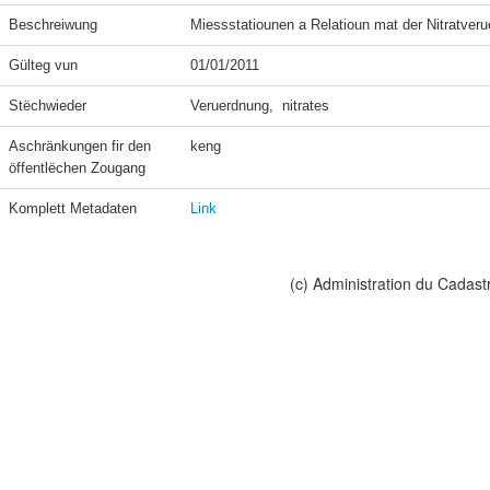
Beschreiwung
Miessstatiounen a Relatioun mat der Nitratveru
Gülteg vun
01/01/2011
Stëchwieder
Veruerdnung,  nitrates
Aschränkungen fir den 
keng
öffentlëchen Zougang
Komplett Metadaten
Link
(c) Administration du Cadast