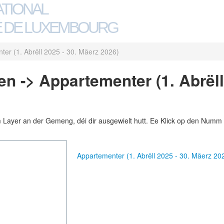
ATIONAL
 DE LUXEMBOURG
ter (1. Abrëll 2025 - 30. Mäerz 2026)
n -> Appartementer (1. Abrëll 
m Layer an der Gemeng, déi dir ausgewielt hutt. Ee Klick op den Numm 
Appartementer (1. Abrëll 2025 - 30. Mäerz 