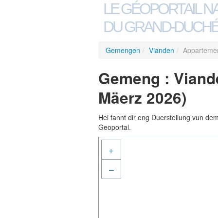
LE GÉOPORTAIL N
DU GRAND-DUCHÉ
Gemengen
/
Vianden
/
Appartemen
Gemeng : Viande
Mäerz 2026)
Hei fannt dir eng Duerstellung vun de
Geoportal.
+
–