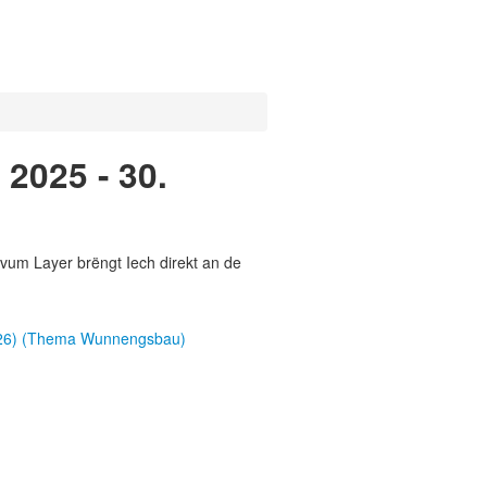
2025 - 30.
vum Layer brëngt Iech direkt an de
2026) (Thema Wunnengsbau)